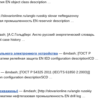
я EN object class description …
/slovarionline.ru/anglo russkiy slovar neftegazovoy
вая промышленность EN reservoir description …
h; [А.С.Гольдберг. Англо русский энергетический словарь.
N case history …
ального электронного устройства
— &mdash; [ГОСТ Р
атики релейная защита EN IED configuration descriptionICD …
— &mdash; [ГОСТ Р 54325 2011 (IEC/TS 61850 2:2003)]]
n configuration descriptionSCD …
(скважины)
— &mdash; [http://slovarionline.ru/anglo russkiy
 Тематики нефтегазовая промышленность EN drill log …