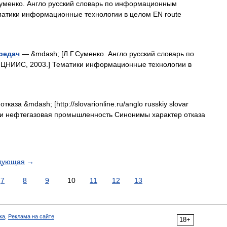
уменко. Англо русский словарь по информационным
ематики информационные технологии в целом EN route
редач
— &mdash; [Л.Г.Суменко. Англо русский словарь по
 ЦНИИС, 2003.] Тематики информационные технологии в
тказа &mdash; [http://slovarionline.ru/anglo russkiy slovar
тики нефтегазовая промышленность Синонимы характер отказа
дующая
→
7
8
9
10
11
12
13
ка
,
Реклама на сайте
18+