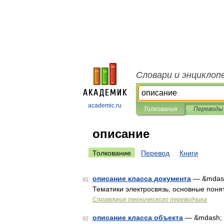
Словари и энциклоп
academic.ru
Толкования
Переводы
описание
Толкование
Перевод
Книги
описание класса документа
— &mdash;
91
Тематики электросвязь, основные понят
Справочник технического переводчика
описание класса объекта
— &mdash; [h
92