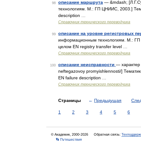
описание маршрута
— &mdash; [Л.Г.С
98
технологиям. М.: ГП ЦНИИС, 2003.] Т
description …
Справочник технического переводчика
описание на уровне регистровых пе
99
информационным технологиям. М.: ГП
целом EN registry transfer level …
Справочник технического переводчика
описание неисправности
— характер о
100
neftegazovoy promyishlennosti/] Тема
EN failure description …
Справочник технического переводчика
Страницы
←
Предыдущая
Сле
1
2
3
4
5
6
© Академик, 2000-2026
Обратная связь:
Техподдерж
👣 Путешествия