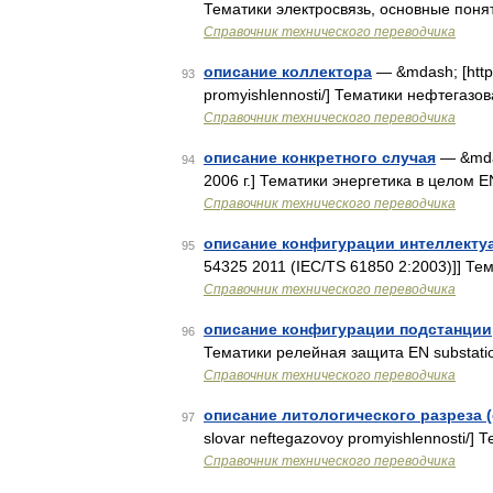
Тематики электросвязь, основные поняти
Справочник технического переводчика
описание коллектора
— &mdash; [http:/
93
promyishlennosti/] Тематики нефтегазо
Справочник технического переводчика
описание конкретного случая
— &mdas
94
2006 г.] Тематики энергетика в целом E
Справочник технического переводчика
описание конфигурации интеллекту
95
54325 2011 (IEC/TS 61850 2:2003)]] Тем
Справочник технического переводчика
описание конфигурации подстанции
96
Тематики релейная защита EN substatio
Справочник технического переводчика
описание литологического разреза 
97
slovar neftegazovoy promyishlennosti/]
Справочник технического переводчика