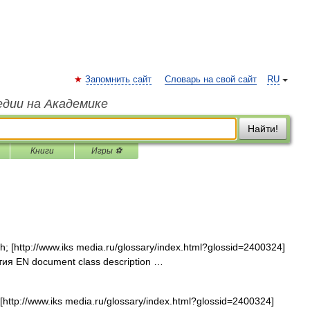
Запомнить сайт
Словарь на свой сайт
RU
едии на Академике
Найти!
Книги
Игры ⚽
 [http://www.iks media.ru/glossary/index.html?glossid=2400324]
ия EN document class description …
ttp://www.iks media.ru/glossary/index.html?glossid=2400324]